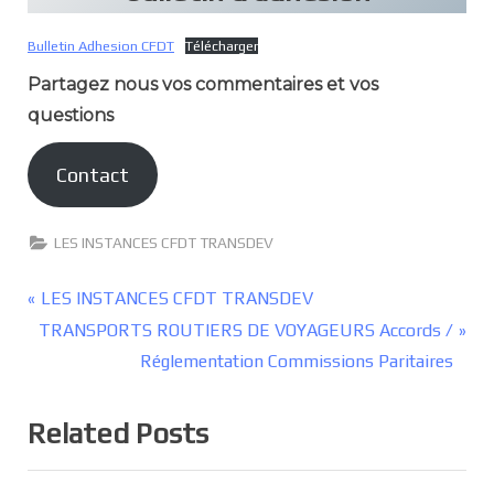
Bulletin Adhesion CFDT
Télécharger
Partagez nous vos commentaires et vos
questions
Contact
LES INSTANCES CFDT TRANSDEV
Navigation
P
LES INSTANCES CFDT TRANSDEV
r
N
TRANSPORTS ROUTIERS DE VOYAGEURS Accords /
de
e
e
Réglementation Commissions Paritaires
l’article
v
x
i
t
Related Posts
o
P
u
o