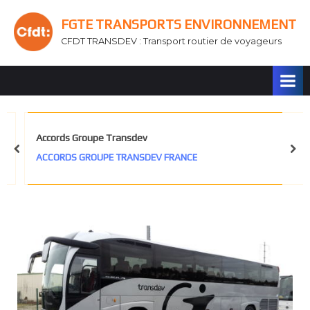
Skip
FGTE TRANSPORTS ENVIRONNEMENT
to
CFDT TRANSDEV : Transport routier de voyageurs
content
Accords Groupe Transdev
prev
nex
ACCORDS GROUPE TRANSDEV FRANCE